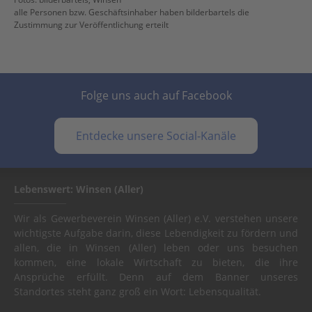
alle Personen bzw. Geschäftsinhaber haben bilderbartels die
Zustimmung zur Veröffentlichung erteilt
Folge uns auch auf Facebook
Entdecke unsere Social-Kanäle
Lebenswert: Winsen (Aller)
Wir als Gewerbeverein Winsen (Aller) e.V. verstehen unsere
wichtigste Aufgabe darin, diese Lebendigkeit zu fördern und
allen, die in Winsen (Aller) leben oder uns besuchen
kommen, eine lokale Wirtschaft zu bieten, die ihre
Ansprüche erfüllt. Denn auf dem Banner unseres
Standortes steht ganz groß ein Wort: Lebensqualität.