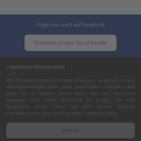
Folge uns auch auf Facebook
Entdecke unsere Social-Kanäle
Lebenswert: Winsen (Aller)
Wir als Gewerbeverein Winsen (Aller) e.V. verstehen unsere
wichtigste Aufgabe darin, diese Lebendigkeit zu fördern und
allen, die in Winsen (Aller) leben oder uns besuchen
kommen, eine lokale Wirtschaft zu bieten, die ihre
Ansprüche erfüllt. Denn auf dem Banner unseres
Standortes steht ganz groß ein Wort: Lebensqualität.
Kontakt